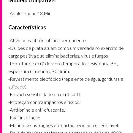
Modelo compatível
-Apple iPhone 13 Mini
Características
-Atividade antimicrobiana permanente
-Os iões de prata atuam como um verdadeiro exército de
carga positiva que elimina bactérias, vírus e fungos
-Protetor de ecrã de vidro temperado, resistência 9H,
espessura ultra-fina de 0,3mm.
-Revestimento oleofóbico (repelente de água, gorduras e
sujidade).
-Elevada sensibilidade do ecrã táctil.
-Proteção contra impactos e riscos.
-Anti-brilho e anti-ofuscante.
-Fácil instalação
-Manual de instruções em cartão reciclado e reciclável.
-Película de vidro protetora biodegradável feita de 100%