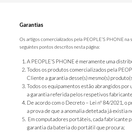
Garantias
Os artigos comercializados pela PEOPLE’S PHONE na sua l
seguintes pontos descritos nesta página:
A PEOPLE’S PHONE é meramente uma distribu
Todos os produtos comercializados pela PEO
Cliente a garantia desse(s) mesmo(s) produto(s
Todos os equipamentos estão abrangidos por u
a garantia referida pelos respetivos fabricant
De acordo com o Decreto – Lei nº 84/2021, o pr
a prova de que a anomalia detetada já existia
Em computadores portáteis, cada fabricante po
garantia da bateria do portátil que procura;