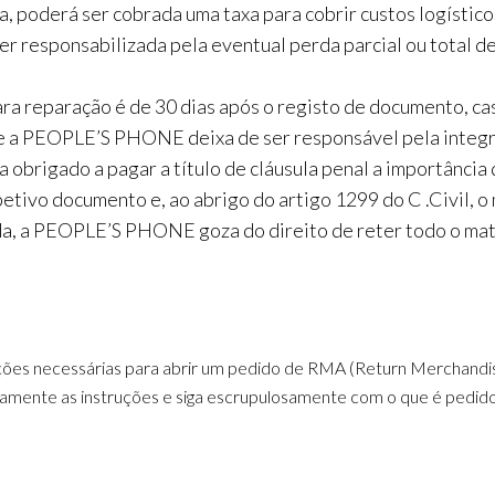
a, poderá ser cobrada uma taxa para cobrir custos logístico
esponsabilizada pela eventual perda parcial ou total de 
a reparação é de 30 dias após o registo de documento, ca
que a PEOPLE’S PHONE deixa de ser responsável pela inte
a obrigado a pagar a título de cláusula penal a importância 
etivo documento e, ao abrigo do artigo 1299 do C .Civil, 
a, a PEOPLE’S PHONE goza do direito de reter todo o mater
ções necessárias para abrir um pedido de RMA (Return Merchandise
tentamente as instruções e siga escrupulosamente com o que é pedi