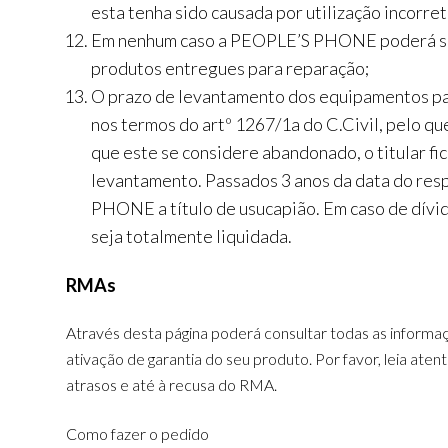
esta tenha sido causada por utilização incorret
Em nenhum caso a PEOPLE’S PHONE poderá ser r
produtos entregues para reparação;
O prazo de levantamento dos equipamentos par
nos termos do artº 1267/1a do C.Civil, pelo 
que este se considere abandonado, o titular fic
levantamento. Passados 3 anos da data do resp
PHONE a título de usucapião. Em caso de dívid
seja totalmente liquidada.
RMAs
Através desta página poderá consultar todas as informa
ativação de garantia do seu produto. Por favor, leia a
atrasos e até à recusa do RMA.
Como fazer o pedido