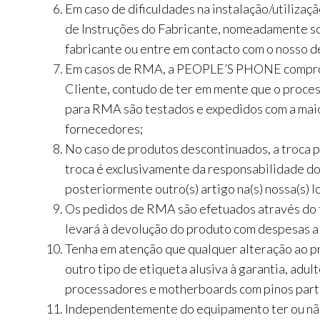
Em caso de dificuldades na instalação/utilizaç
de Instruções do Fabricante, nomeadamente sob
fabricante ou entre em contacto com o nosso 
Em casos de RMA, a PEOPLE’S PHONE compromet
Cliente, contudo de ter em mente que o proce
para RMA são testados e expedidos com a maior
fornecedores;
No caso de produtos descontinuados, a troca p
troca é exclusivamente da responsabilidade do
posteriormente outro(s) artigo na(s) nossa(s) lo
Os pedidos de RMA são efetuados através do f
levará à devolução do produto com despesas a 
Tenha em atenção que qualquer alteração ao 
outro tipo de etiqueta alusiva à garantia, ad
processadores e motherboards com pinos part
Independentemente do equipamento ter ou não 