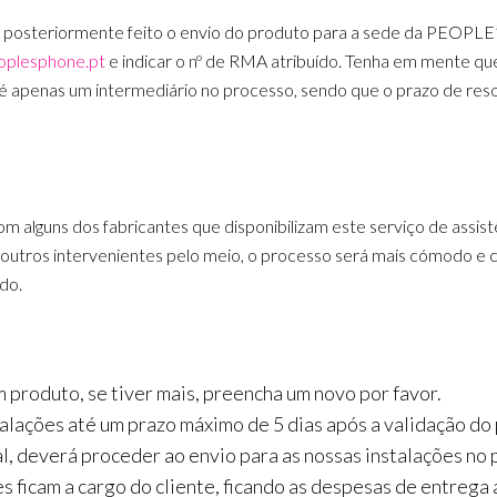
e e posteriormente feito o envio do produto para a sede da PEOP
plesphone.pt
e indicar o nº de RMA atribuído. Tenha em mente 
 apenas um intermediário no processo, sendo que o prazo de reso
 alguns dos fabricantes que disponibilizam este serviço de assistê
outros intervenientes pelo meio, o processo será mais cómodo e c
do.
roduto, se tiver mais, preencha um novo por favor.
stalações até um prazo máximo de 5 dias após a validação d
 deverá proceder ao envio para as nossas instalações no p
es ficam a cargo do cliente, ficando as despesas de entre