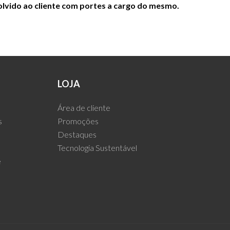
lvido ao cliente com portes a cargo do mesmo.
LOJA
Área de cliente
s
Promoções
Destaques
Tecnologia Sustentável
e