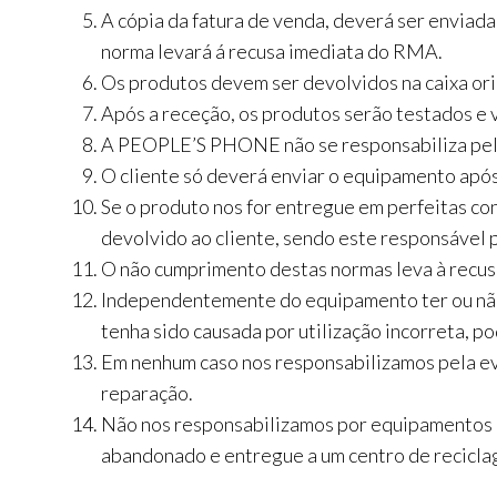
A cópia da fatura de venda, deverá ser envia
norma levará á recusa imediata do RMA.
Os produtos devem ser devolvidos na caixa ori
Após a receção, os produtos serão testados e v
A PEOPLE’S PHONE não se responsabiliza pelo
O cliente só deverá enviar o equipamento após 
Se o produto nos for entregue em perfeitas co
devolvido ao cliente, sendo este responsável
O não cumprimento destas normas leva à recus
Independentemente do equipamento ter ou não 
tenha sido causada por utilização incorreta, po
Em nenhum caso nos responsabilizamos pela eve
reparação.
Não nos responsabilizamos por equipamentos n
abandonado e entregue a um centro de recicla