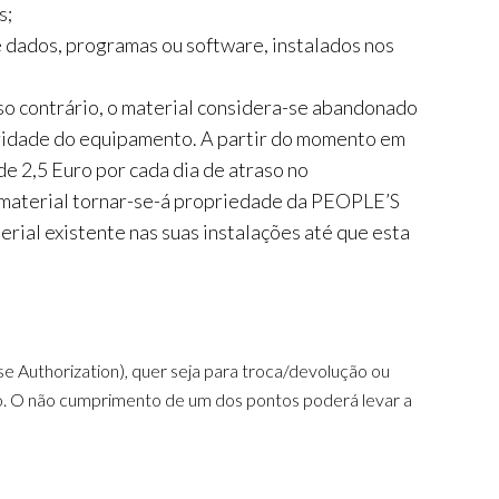
s;
dados, programas ou software, instalados nos
so contrário, o material considera-se abandonado
gridade do equipamento. A partir do momento em
de 2,5 Euro por cada dia de atraso no
o material tornar-se-á propriedade da PEOPLE’S
ial existente nas suas instalações até que esta
 Authorization), quer seja para troca/devolução ou
do. O não cumprimento de um dos pontos poderá levar a