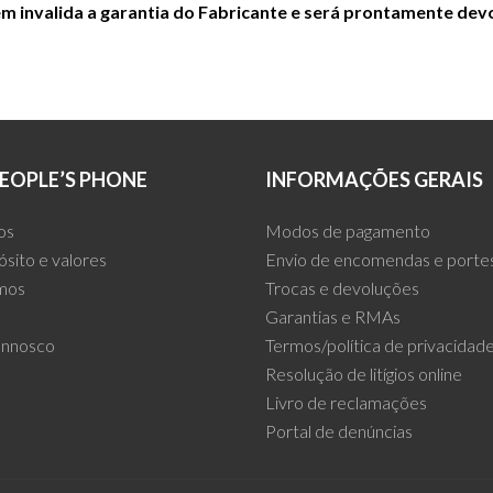
 invalida a garantia do Fabricante e será prontamente devo
EOPLE’S PHONE
INFORMAÇÕES GERAIS
os
Modos de pagamento
ósito e valores
Envio de encomendas e porte
mos
Trocas e devoluções
Garantias e RMAs
onnosco
Termos/política de privacidad
Resolução de litígios online
Livro de reclamações
Portal de denúncias