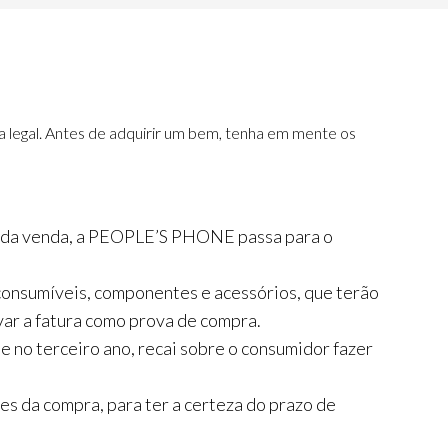
a legal. Antes de adquirir um bem, tenha em mente os
 da venda, a PEOPLE’S PHONE passa para o
consumíveis, componentes e acessórios, que terão
rvar a fatura como prova de compra.
e no terceiro ano, recai sobre o consumidor fazer
s da compra, para ter a certeza do prazo de