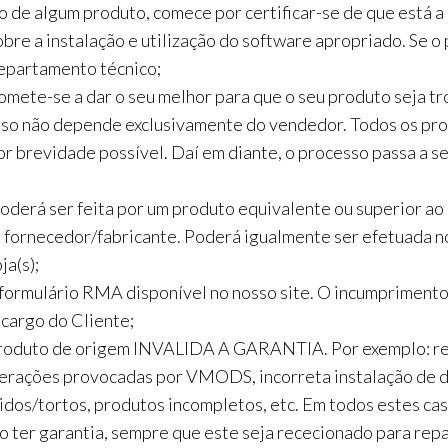
ão de algum produto, comece por certificar-se de que está a
re a instalação e utilização do software apropriado. Se o 
departamento técnico;
e-se a dar o seu melhor para que o seu produto seja tro
sso não depende exclusivamente do vendedor. Todos os pro
 brevidade possível. Daí em diante, o processo passa a se
oderá ser feita por um produto equivalente ou superior ao
 fornecedor/fabricante. Poderá igualmente ser efetuada not
ja(s);
ormulário RMA disponível no nosso site. O incumprimento
cargo do Cliente;
produto de origem INVALIDA A GARANTIA. Por exemplo: re
ulterações provocadas por VMODS, incorreta instalação de 
idos/tortos, produtos incompletos, etc. Em todos estes
ter garantia, sempre que este seja rececionado para repa