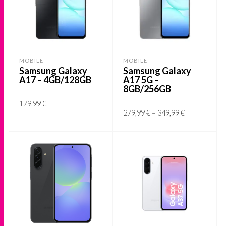
MOBILE
MOBILE
Samsung Galaxy
Samsung Galaxy
A17 – 4GB/128GB
A17 5G –
8GB/256GB
179,99
€
Price
279,99
€
–
349,99
€
range:
This
VER OPÇÕES
279,99 €
This
through
VER OPÇÕES
product
349,99 €
product
has
has
multiple
multiple
variants.
variants.
The
The
options
options
may