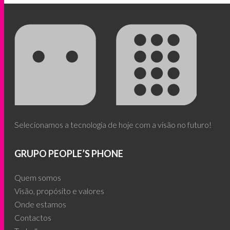
options
options
may
may
be
be
chosen
chosen
on
on
the
the
product
product
page
page
Selecionamos a tecnologia de hoje com a visão no futuro!
GRUPO PEOPLE’S PHONE
Quem somos
Visão, propósito e valores
Onde estamos
Contactos