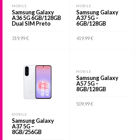
may
be
MOBILE
MOBILE
be
Samsung Galaxy
Samsung Galaxy
chosen
A36 5G 6GB/128GB
A37 5G –
chosen
on
Dual SIM Preto
6GB/128GB
on
the
the
product
319,99
€
419,99
€
product
page
This
ADICIONAR
VER OPÇÕES
page
product
has
MOBILE
multiple
Samsung Galaxy
variants.
A57 5G –
8GB/128GB
The
options
509,99
€
may
This
MOBILE
VER OPÇÕES
be
Samsung Galaxy
product
A37 5G –
chosen
has
8GB/256GB
on
multiple