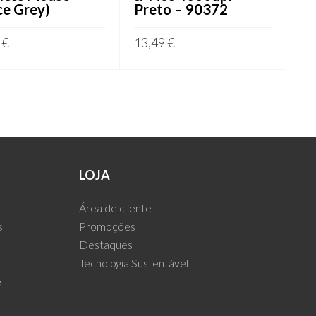
ce Grey)
Preto – 90372
9
€
13,49
€
IONAR
ADICIONAR
LOJA
Área de cliente
s
Promoções
Destaques
Tecnologia Sustentável
e