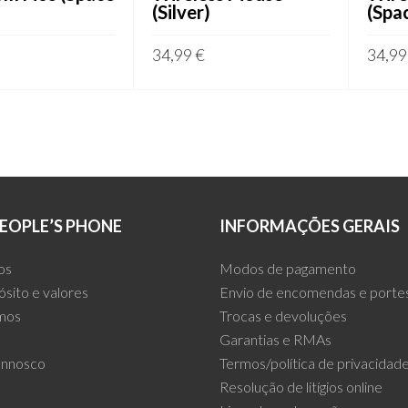
(Silver)
(Spa
34,99
€
34,9
AR
ADICIONAR
ADIC
EOPLE’S PHONE
INFORMAÇÕES GERAIS
os
Modos de pagamento
ósito e valores
Envio de encomendas e porte
mos
Trocas e devoluções
Garantias e RMAs
onnosco
Termos/política de privacidad
Resolução de litígios online