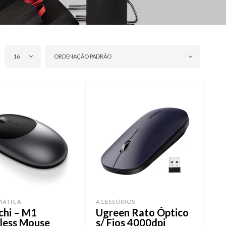
16
ORDENAÇÃO PADRÃO
MÁTICA
ACESSÓRIOS
chi – M1
Ugreen Rato Óptico
less Mouse
s/ Fios 4000dpi