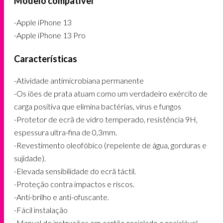
Modelo compatível
-Apple iPhone 13
-Apple iPhone 13 Pro
Características
-Atividade antimicrobiana permanente
-Os iões de prata atuam como um verdadeiro exército de
carga positiva que elimina bactérias, vírus e fungos
-Protetor de ecrã de vidro temperado, resistência 9H,
espessura ultra-fina de 0,3mm.
-Revestimento oleofóbico (repelente de água, gorduras e
sujidade).
-Elevada sensibilidade do ecrã táctil.
-Proteção contra impactos e riscos.
-Anti-brilho e anti-ofuscante.
-Fácil instalação
-Manual de instruções em cartão reciclado e reciclável.