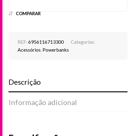
POWERBANK
5000MAH
COMPARAR
COM
CARREGAMENTO
POR
INDUÇÃO
20W
REF:
6956116713300
Categorias:
Acessórios
,
Powerbanks
Descrição
Informação adicional