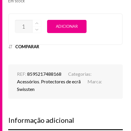
Em stock
QUANTIDADE
ALTERNATIVE:
ADICIONAR
DE
SWISSTEN
-
VIDRO
COMPARAR
TEMPERADO
PARA
IPHONE
16
REF:
8595217488168
Categorias:
Acessórios
,
Protectores de ecrã
Marca:
Swissten
Informação adicional