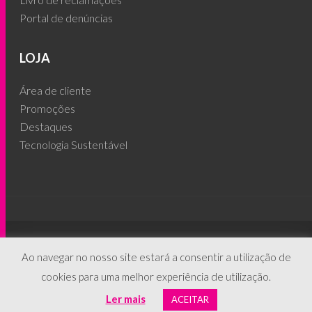
Portal de denúncias
LOJA
Área de cliente
Promoções
Destaques
Tecnologia Sustentável
© 2026 - People's Phone ®
Ao navegar no nosso site estará a consentir a utilização de
cookies para uma melhor experiência de utilização.
Ler mais
ACEITAR