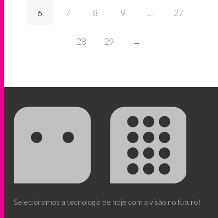
6
7
8
9
…
27
28
29
→
Selecionamos a tecnologia de hoje com a visão no futuro!