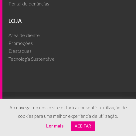
Portal de denúncias
LOJA
Área de cliente
Promoções
Destaques
Tecnologia Sustentável
© 2026 - People's Phone ®
Ao navegar no nosso site estará a consentir a utilização de
cookies para uma melhor experiência de utilização.
Ler mais
ACEITAR