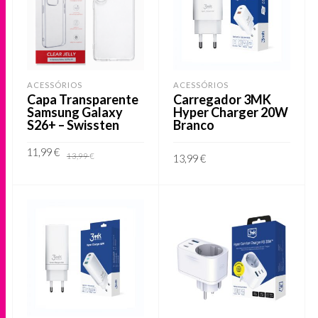
ACESSÓRIOS
ACESSÓRIOS
Capa Transparente
Carregador 3MK
Samsung Galaxy
Hyper Charger 20W
S26+ – Swissten
Branco
O
O
11,99
€
13,99
€
13,99
€
preço
preço
original
atual
era:
é:
ADICIONAR
ADICIONAR
13,99 €.
11,99 €.