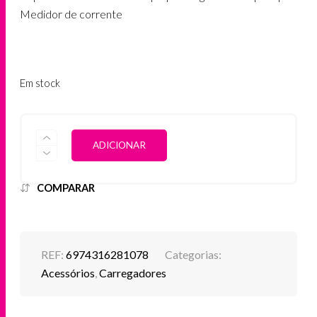
Medidor de corrente
Em stock
QUANTIDADE
ALTERNATIVE:
ADICIONAR
DE
CARREGADOR
DE
ISQUEIRO
COMPARAR
ACEFAST
90W
USB-
C
+
REF:
6974316281078
Categorias:
3
Acessórios
,
Carregadores
PORTAS
USB