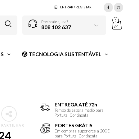
ENTRAR / REGISTAR
0
Precisa de ajuda?
808 102 637
S
TECNOLOGIA SUSTENTÁVEL
ENTREGA ATÉ 72h
Tempo de espera médio para
Portugal Continental
PORTES GRÁTIS
PARTILHAR
Em compras superiores a 200€
S24
para Portugal Continental