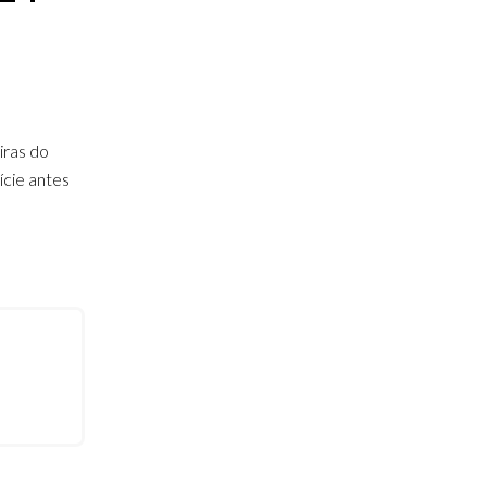
iras do
ície antes
ATIVE: