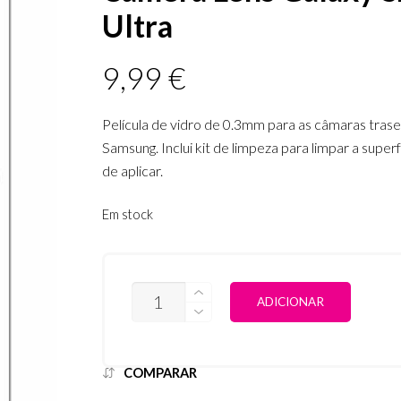
Ultra
9,99
€
Película de vidro de 0.3mm para as câmaras trase
Samsung. Inclui kit de limpeza para limpar a superf
de aplicar.
Em stock
QUANTIDADE
ALTERN
ADICIONAR
DE
SWISSTEN
-
TEMPERED
GLASS
COMPARAR
CAMERA