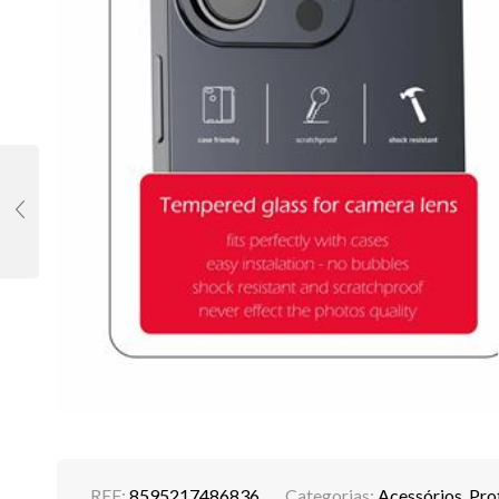
REF:
8595217486836
Categorias:
Acessórios
,
Pro