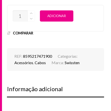
QUANTIDADE
ALTERNATIVE:
ADICIONAR
DE
SWISSTEN
-
CABLE
COMPARAR
USB-
C-
LIGHTNING
(0.4M-
BLACK)
REF:
8595217471900
Categorias:
Acessórios
,
Cabos
Marca:
Swissten
Informação adicional