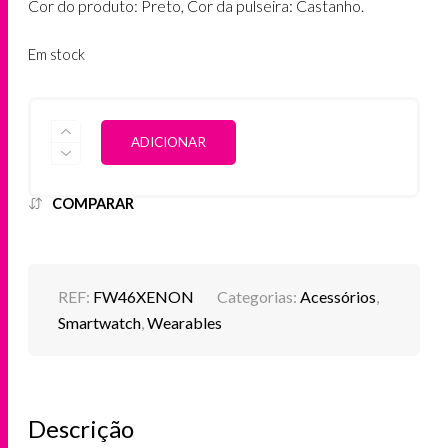
Cor do produto: Preto, Cor da pulseira: Castanho.
Em stock
QUANTIDADE
ALTERNATIVE:
ADICIONAR
DE
SMARTWATCH
MAXCOM
FW46
COMPARAR
XENON
REF:
FW46XENON
Categorias:
Acessórios
,
Smartwatch
,
Wearables
Descrição