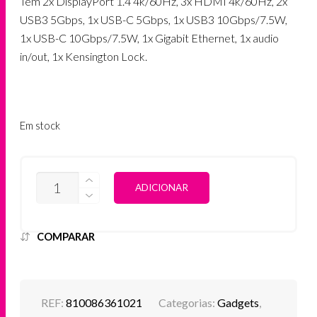
Tem 2x DisplayPort 1.4 4k/60Hz, 3x HDMI 4k/60Hz, 2x
USB3 5Gbps, 1x USB-C 5Gbps, 1x USB3 10Gbps/7.5W,
1x USB-C 10Gbps/7.5W, 1x Gigabit Ethernet, 1x audio
in/out, 1x Kensington Lock.
Em stock
QUANTIDADE
ALTERNATIVE:
ADICIONAR
DE
SATECHI
-
TRIPLE
COMPARAR
4K
DISPLAY
DOCKING
STATION
REF:
810086361021
Categorias:
Gadgets
,