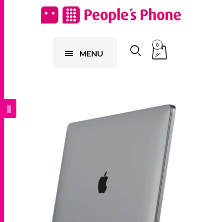
0
MENU