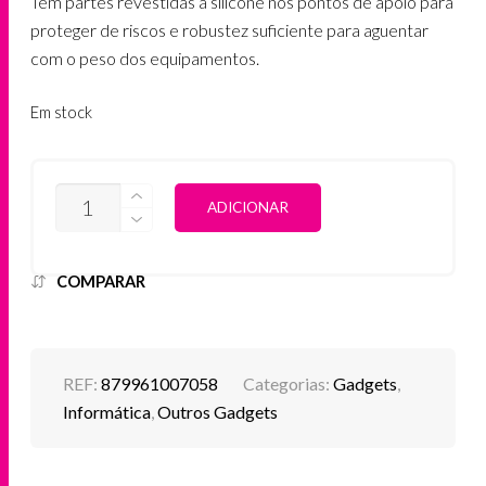
Tem partes revestidas a silicone nos pontos de apoio para
proteger de riscos e robustez suficiente para aguentar
com o peso dos equipamentos.
Em stock
QUANTIDADE
ALTERNATIVE:
ADICIONAR
DE
SATECHI
-
DUAL
COMPARAR
VERTICAL
LAPTOP
STAND
REF:
879961007058
Categorias:
Gadgets
,
Informática
,
Outros Gadgets