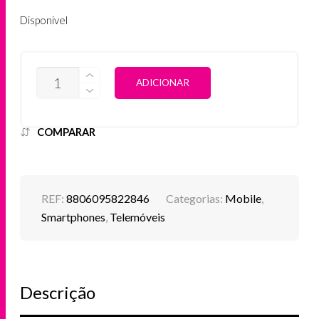
Disponivel
QUANTIDADE
ALTERNATIVE:
ADICIONAR
DE
SAMSUNG
GALAXY
A16
COMPARAR
4GB/128GB
DUAL
SIM
CINZENTO
REF:
8806095822846
Categorias:
Mobile
,
Smartphones
,
Telemóveis
Descrição