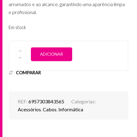
arrumados e ao alcance, garantindo uma aparência limpa
e profissional.
Em stock
QUANTIDADE
ALTERNATIVE:
ADICIONAR
DE
ORGANIZADOR
DE
CABOS
COMPARAR
UGREEN
5M
REF:
6957303843565
Categorias:
Acessórios
,
Cabos
,
Informática