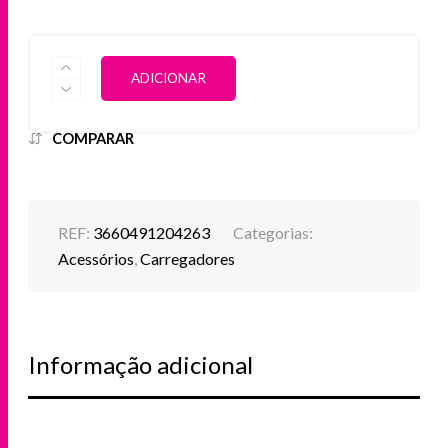
QUANTIDADE
ALTERNATIVE:
ADICIONAR
DE
LEXON
-
CARREGADOR
COMPARAR
QI
+
COLUNA
SOM
OSLO
REF:
3660491204263
Categorias:
ENERGY+
Acessórios
,
Carregadores
PRETA
Informação adicional