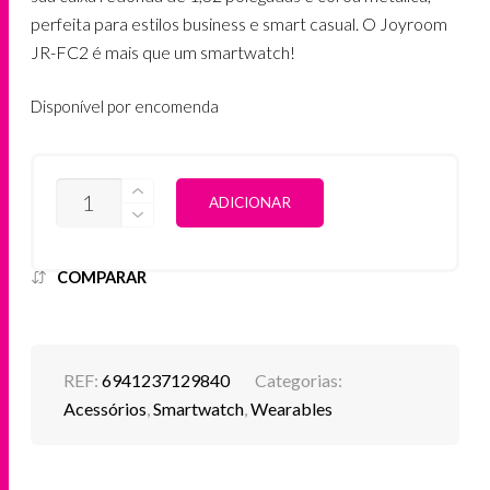
perfeita para estilos business e smart casual. O Joyroom
JR-FC2 é mais que um smartwatch!
Disponível por encomenda
QUANTIDADE
ALTERNATIVE:
ADICIONAR
DE
JOYROOM
SMARTWATCH
JR-
COMPARAR
FC2
CLASSIC
SERIES
DOURADO
REF:
6941237129840
Categorias:
Acessórios
,
Smartwatch
,
Wearables