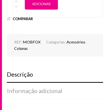
QUANTIDADE
ALTERNATIVE:
ADICIONAR
DE
COLUNA
BLUETOOTH
MOB
COMPARAR
DANCING
ANIMALS
RAPOSA
REF:
MOBFOX
Categorias:
Acessórios
,
Colunas
Descrição
Informação adicional