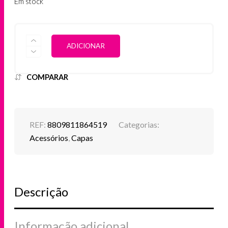
Em stock
QUANTIDADE
ALTERNATIVE:
ADICIONAR
DE
CAPA
SPIGEN
IPHONE
COMPARAR
14
PRO
GLITTER
CRYSTAL
REF:
8809811864519
Categorias:
Acessórios
,
Capas
Descrição
Informação adicional