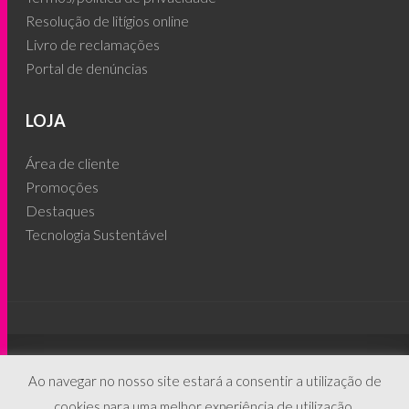
Resolução de litígios online
Livro de reclamações
Portal de denúncias
LOJA
Área de cliente
Promoções
Destaques
Tecnologia Sustentável
© 2026 - People's Phone ®
Ao navegar no nosso site estará a consentir a utilização de
cookies para uma melhor experiência de utilização.