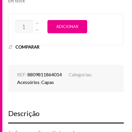
Em stock
QUANTIDADE
ALTERNATIVE:
ADICIONAR
DE
CAPA
SPIGEN
IPHONE
COMPARAR
14
PLUS
GLITTER
CRYSTAL
REF:
8809811864014
Categorias:
Acessórios
,
Capas
Descrição