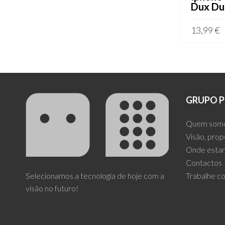
Dux Du
13,99
€
ADICION
GRUPO P
Quem som
Visão, prop
Onde esta
Contactos
Selecionamos a tecnologia de hoje com a
Trabalhe c
visão no futuro!