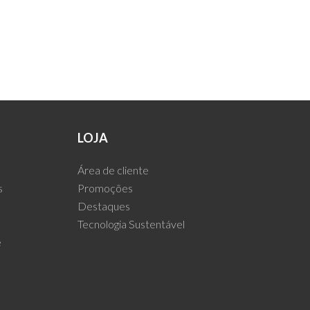
LOJA
Área de cliente
s
Promoções
Destaques
Tecnologia Sustentável
e