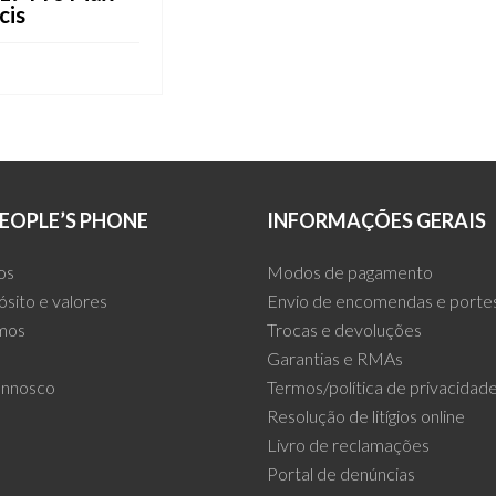
cis
AR
EOPLE’S PHONE
INFORMAÇÕES GERAIS
os
Modos de pagamento
ósito e valores
Envio de encomendas e porte
mos
Trocas e devoluções
Garantias e RMAs
onnosco
Termos/política de privacidad
Resolução de litígios online
Livro de reclamações
Portal de denúncias