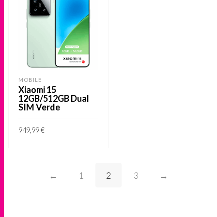
MOBILE
Xiaomi 15
12GB/512GB Dual
SIM Verde
949,99
€
ADICIONAR
←
1
2
3
→