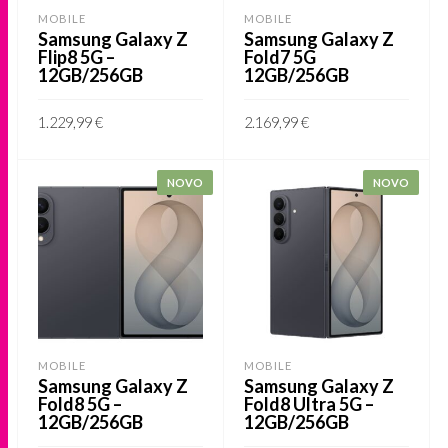
may
may
MOBILE
MOBILE
be
be
Samsung Galaxy Z
Samsung Galaxy Z
Flip8 5G –
Fold7 5G
chosen
chosen
12GB/256GB
12GB/256GB
on
on
the
the
1.229,99
€
2.169,99
€
product
product
This
This
VER OPÇÕES
VER OPÇÕES
page
page
product
product
NOVO
NOVO
has
has
multiple
multiple
variants.
variants.
The
The
options
options
may
may
MOBILE
MOBILE
be
be
Samsung Galaxy Z
Samsung Galaxy Z
Fold8 5G –
Fold8 Ultra 5G –
chosen
chosen
12GB/256GB
12GB/256GB
on
on