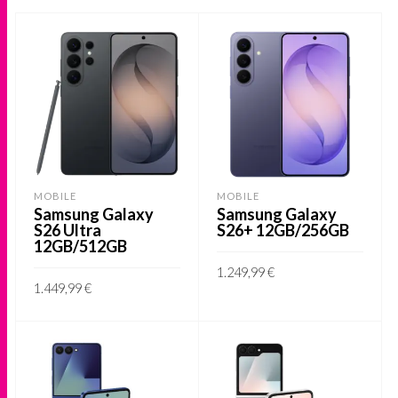
MOBILE
MOBILE
Samsung Galaxy
Samsung Galaxy
S26 Ultra
S26+ 12GB/256GB
12GB/512GB
1.249,99
€
1.449,99
€
This
VER OPÇÕES
This
VER OPÇÕES
product
product
has
has
multiple
multiple