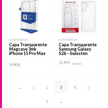
ACESSÓRIOS
ACESSÓRIOS
Capa Transparente
Capa Transparente
Magcase 3mk
Samsung Galaxy
iPhone 15 Pro Max
S26 – Swissten
O
O
11,99
€
13,99
€
19,90
€
preço
preço
original
atual
era:
é:
ADICIONAR
ADICIONAR
13,99 €.
11,99 €.
←
1
2
3
4
5
6
→